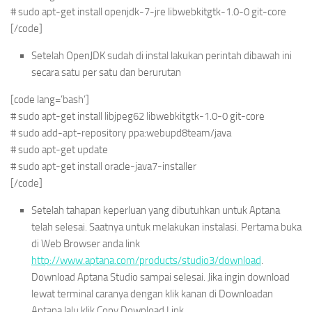
# sudo apt-get install openjdk-7-jre libwebkitgtk-1.0-0 git-core
[/code]
Setelah OpenJDK sudah di instal lakukan perintah dibawah ini
secara satu per satu dan berurutan
[code lang=’bash’]
# sudo apt-get install libjpeg62 libwebkitgtk-1.0-0 git-core
# sudo add-apt-repository ppa:webupd8team/java
# sudo apt-get update
# sudo apt-get install oracle-java7-installer
[/code]
Setelah tahapan keperluan yang dibutuhkan untuk Aptana
telah selesai. Saatnya untuk melakukan instalasi. Pertama buka
di Web Browser anda link
http://www.aptana.com/products/studio3/download
.
Download Aptana Studio sampai selesai. Jika ingin download
lewat terminal caranya dengan klik kanan di Downloadan
Aptana lalu klik Copy Download Link.