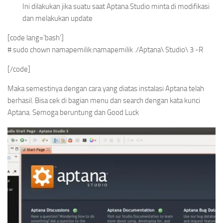
Ini dilakukan jika suatu saat Aptana Studio minta di modifikasi
dan melakukan update
[code lang=’bash’]
# sudo chown namapemilik:namapemilik ./Aptana\ Studio\ 3 -R
[/code]
Maka semestinya dengan cara yang diatas instalasi Aptana telah
berhasil. Bisa cek di bagian menu dan search dengan kata kunci
Aptana. Semoga beruntung dan Good Luck