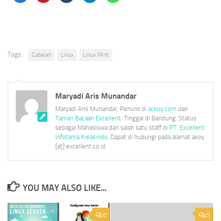
share
share
share
share
share
on
on
on
on
on
Facebook
Pinterest
Tumblr
Telegram
WhatsApp
(Opens
(Opens
(Opens
(Opens
(Opens
in
in
in
in
in
new
new
new
new
new
window)
window)
window)
window)
window)
Tags:
Cobalah
Linux
Linux Mint
Maryadi Aris Munandar
Maryadi Aris Munandar, Penulis di
ackoy.com
dan
Taman Bacaan Excellent
. Tinggal di Bandung. Status
sebagai Mahasiswa dan salah satu staff di
PT. Excellent
Infotama Kreasindo
. Dapat di hubungi pada alamat akoy
[at] excellent.co.id
YOU MAY ALSO LIKE...
0
0