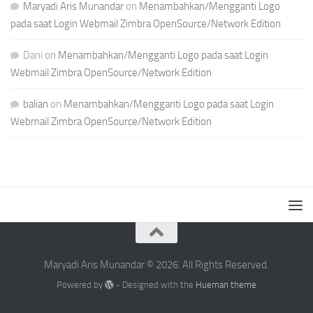
Maryadi Aris Munandar
on
Menambahkan/Mengganti Logo
pada saat Login Webmail Zimbra OpenSource/Network Edition
Dani
on
Menambahkan/Mengganti Logo pada saat Login
Webmail Zimbra OpenSource/Network Edition
balian
on
Menambahkan/Mengganti Logo pada saat Login
Webmail Zimbra OpenSource/Network Edition
Maryadi Aris Munandar © 2026. All Rights Reserved.
Powered by
- Designed with the
Hueman theme