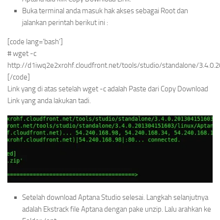
Buka terminal anda masuk hak akses sebagai Root dan
jalankan perintah berikut ini :
[code lang=’bash’]
# wget -c
http://d1iwq2e2xrohf.cloudfront.net/tools/studio/standalone/3.4
[/code]
Link yang di atas setelah wget -c adalah Paste dari Copy Download
Link yang anda lakukan tadi.
Setelah download Aptana Studio selesai. Langkah selanjutnya
adalah Ekstrack file Aptana dengan pake unzip. Lalu arahkan ke