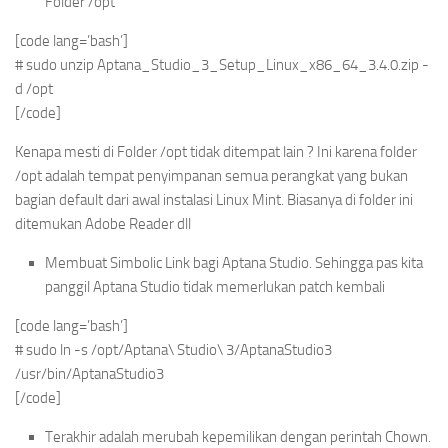
Folder /opt
[code lang=’bash’]
# sudo unzip Aptana_Studio_3_Setup_Linux_x86_64_3.4.0.zip -
d /opt
[/code]
Kenapa mesti di Folder /opt tidak ditempat lain ? Ini karena folder
/opt adalah tempat penyimpanan semua perangkat yang bukan
bagian default dari awal instalasi Linux Mint. Biasanya di folder ini
ditemukan Adobe Reader dll
Membuat Simbolic Link bagi Aptana Studio. Sehingga pas kita
panggil Aptana Studio tidak memerlukan patch kembali
[code lang=’bash’]
# sudo ln -s /opt/Aptana\ Studio\ 3/AptanaStudio3
/usr/bin/AptanaStudio3
[/code]
Terakhir adalah merubah kepemilikan dengan perintah Chown.