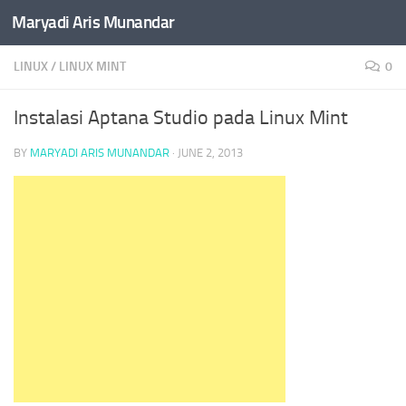
Maryadi Aris Munandar
Skip to content
LINUX
/
LINUX MINT
0
Instalasi Aptana Studio pada Linux Mint
BY
MARYADI ARIS MUNANDAR
·
JUNE 2, 2013