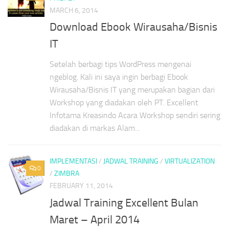
MARCH 6, 2014
Download Ebook Wirausaha/Bisnis
IT
Setelah berbagi tips WordPress mengenai
ngeblog. Kali ini saya ingin berbagi Ebook
Wirausaha/Bisnis IT yang merupakan bagian dari
Workshop yang diadakan oleh PT. Excellent
Infotama Kreasindo Acara Workshop sendiri sering
diadakan di markas Alam...
IMPLEMENTASI
/
JADWAL TRAINING
/
VIRTUALIZATION
0
/
ZIMBRA
FEBRUARY 11, 2014
Jadwal Training Excellent Bulan
Maret – April 2014