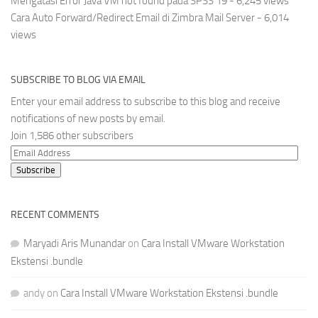
Mengatasi Error Java VM not found pada SPSS 19
- 6,245 views
Cara Auto Forward/Redirect Email di Zimbra Mail Server
- 6,014
views
SUBSCRIBE TO BLOG VIA EMAIL
Enter your email address to subscribe to this blog and receive
notifications of new posts by email.
Join 1,586 other subscribers
Email
Address
Subscribe
RECENT COMMENTS
Maryadi Aris Munandar
on
Cara Install VMware Workstation
Ekstensi .bundle
andy
on
Cara Install VMware Workstation Ekstensi .bundle