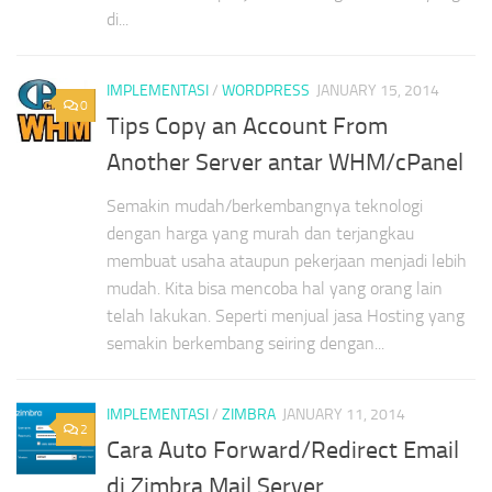
di...
IMPLEMENTASI
/
WORDPRESS
JANUARY 15, 2014
0
Tips Copy an Account From
Another Server antar WHM/cPanel
Semakin mudah/berkembangnya teknologi
dengan harga yang murah dan terjangkau
membuat usaha ataupun pekerjaan menjadi lebih
mudah. Kita bisa mencoba hal yang orang lain
telah lakukan. Seperti menjual jasa Hosting yang
semakin berkembang seiring dengan...
IMPLEMENTASI
/
ZIMBRA
JANUARY 11, 2014
2
Cara Auto Forward/Redirect Email
di Zimbra Mail Server