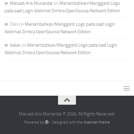
Maryadi Aris Munandar
on
Menambahkan/Mengganti Logo
pada saat Login Webmail Zimbra OpenSource/Network Edition
Dani
on
Menambahkan/Mengganti Logo pada saat Login
Webmail Zimbra OpenSource/Network Edition
balian
on
Menambahkan/Mengganti Logo pada saat Login
Webmail Zimbra OpenSource/Network Edition
Maryadi Aris Munandar © 2026. All Rights Reserved.
Powered by
- Designed with the
Hueman theme