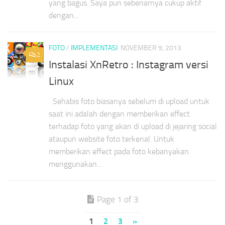
yang bagus. Saya pun sebenarnya cukup aktif
dengan...
FOTO
/
IMPLEMENTASI
NOVEMBER 9, 2013
2
Instalasi XnRetro : Instagram versi
Linux
Sehabis foto biasanya sebelum di upload untuk
saat ini adalah dengan memberikan effect
terhadap foto yang akan di upload di jejaring social
ataupun website foto terkenal. Untuk
memberikan effect pada foto kebanyakan
menggunakan...
Page 1 of 3
1
2
3
»