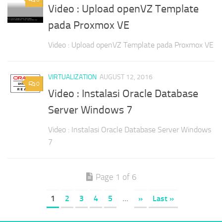
Video : Upload openVZ Template
pada Proxmox VE
Video : Upload openVZ Template pada Proxmox VE
VIRTUALIZATION
AUGUST 12, 2016
0
Video : Instalasi Oracle Database
Server Windows 7
Video : Instalasi Oracle Database Server Windows
7
Page 1 of 6
1
2
3
4
5
...
»
Last »