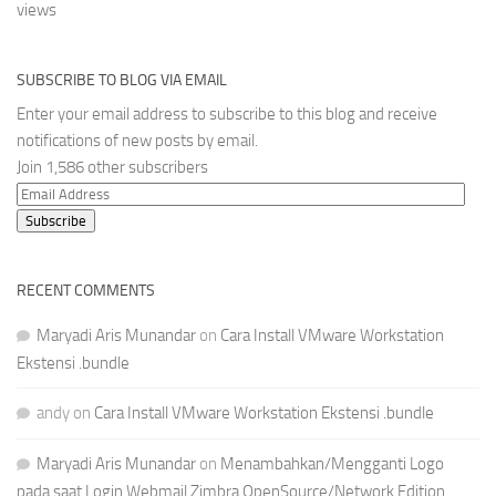
views
SUBSCRIBE TO BLOG VIA EMAIL
Enter your email address to subscribe to this blog and receive
notifications of new posts by email.
Join 1,586 other subscribers
Email
Address
Subscribe
RECENT COMMENTS
Maryadi Aris Munandar
on
Cara Install VMware Workstation
Ekstensi .bundle
andy
on
Cara Install VMware Workstation Ekstensi .bundle
Maryadi Aris Munandar
on
Menambahkan/Mengganti Logo
pada saat Login Webmail Zimbra OpenSource/Network Edition