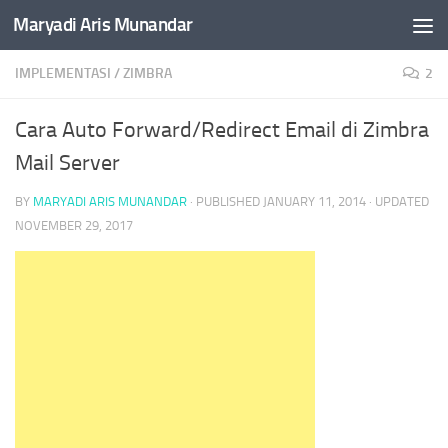
Maryadi Aris Munandar
Skip to content
IMPLEMENTASI
/
ZIMBRA
2
Cara Auto Forward/Redirect Email di Zimbra
Mail Server
BY
MARYADI ARIS MUNANDAR
· PUBLISHED
JANUARY 11, 2014
· UPDATED
NOVEMBER 29, 2017