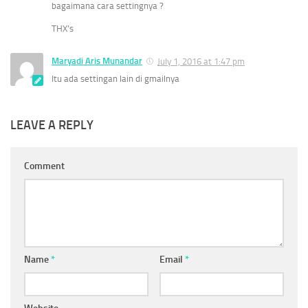
bagaimana cara settingnya ?
THX’s
Maryadi Aris Munandar
July 1, 2016 at 1:47 pm
Itu ada settingan lain di gmailnya
LEAVE A REPLY
Comment
Name
*
Email
*