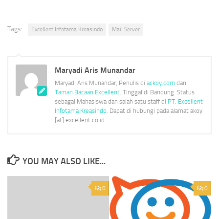
in
in
in
in
in
new
new
new
new
new
window)
window)
window)
window)
window)
Tags:
Excellent Infotama Kreasindo
Mail Server
Maryadi Aris Munandar
Maryadi Aris Munandar, Penulis di
ackoy.com
dan
Taman Bacaan Excellent
. Tinggal di Bandung. Status
sebagai Mahasiswa dan salah satu staff di
PT. Excellent
Infotama Kreasindo
. Dapat di hubungi pada alamat akoy
[at] excellent.co.id
YOU MAY ALSO LIKE...
0
0