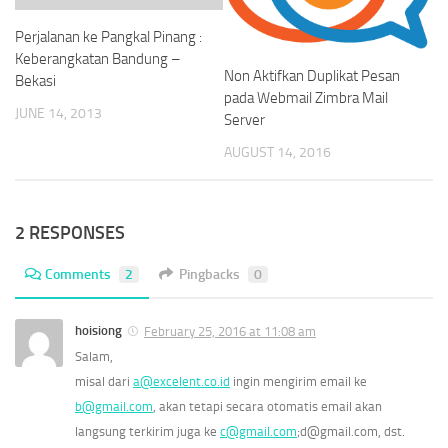
Perjalanan ke Pangkal Pinang :
Keberangkatan Bandung –
Non Aktifkan Duplikat Pesan
Bekasi
pada Webmail Zimbra Mail
JUNE 14, 2013
Server
AUGUST 14, 2016
2 RESPONSES
Comments
2
Pingbacks
0
hoisiong
February 25, 2016 at 11:08 am
Salam,
misal dari
a@excelent.co.id
ingin mengirim email ke
b@gmail.com
, akan tetapi secara otomatis email akan
langsung terkirim juga ke
c@gmail.com
;d@gmail.com, dst.