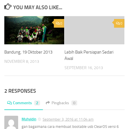
YOU MAY ALSO LIKE...
0
0
Bandung, 19 Oktober 2013
Lebih Baik Persiapan Sedari
Awal
NOVEMBER 8, 2013
SEPTEMBER 16, 2013
2 RESPONSES
Comments
2
Pingbacks
0
Muhyidin
September 3, 2016 at 11:04 am
gan bagaimana cara membuat bootable usb ClearOS versi 6