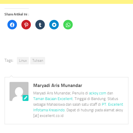
Share Artikel Ini :
Click
Click
Click
Click
Click
to
to
to
to
to
share
share
share
share
share
on
on
on
on
on
Facebook
Pinterest
Tumblr
Telegram
WhatsApp
(Opens
(Opens
(Opens
(Opens
(Opens
in
in
in
in
in
new
new
new
new
new
window)
window)
window)
window)
window)
Tags:
Linux
Tulisan
Maryadi Aris Munandar
Maryadi Aris Munandar, Penulis di
ackoy.com
dan
Taman Bacaan Excellent
. Tinggal di Bandung. Status
sebagai Mahasiswa dan salah satu staff di
PT. Excellent
Infotama Kreasindo
. Dapat di hubungi pada alamat akoy
[at] excellent.co.id