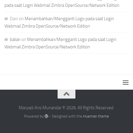
pada saat Login Webmail Zimbra OpenSource/Network Edition
Dani
on
Menambahkan/Mengganti Logo pada saat Login
Webmail Zimbra OpenSource/Network Edition
balian
on
Menambahkan/Mengganti Logo pada saat Login
Webmail Zimbra OpenSource/Network Edition
Maryadi Aris Munandar © 2026. All Rights Reserved.
Powered by
- Designed with the
Hueman theme