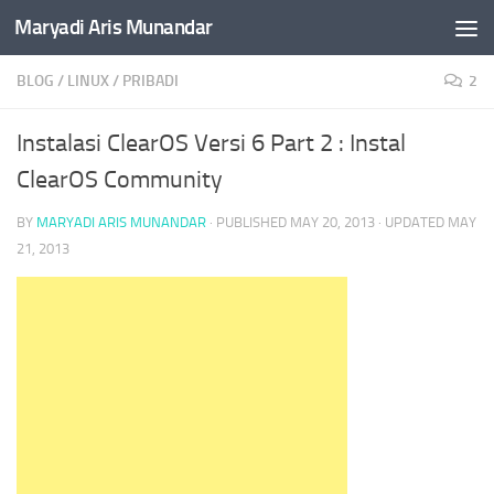
Maryadi Aris Munandar
Skip to content
BLOG
/
LINUX
/
PRIBADI
2
Instalasi ClearOS Versi 6 Part 2 : Instal
ClearOS Community
BY
MARYADI ARIS MUNANDAR
· PUBLISHED
MAY 20, 2013
· UPDATED
MAY
21, 2013