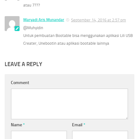
atau 7???
Maryadi Aris Munandar
September 14, 2016 at 2:57 pm
@Muhyidin
Untuk pembuatan Bootable bisa menggunakan aplikasi Lili USB
Creater, Unebootin atau aplikasi bootable lainnya
LEAVE A REPLY
Comment
Name
*
Email
*