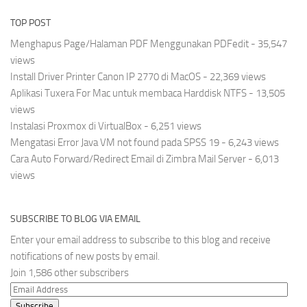
TOP POST
Menghapus Page/Halaman PDF Menggunakan PDFedit
- 35,547
views
Install Driver Printer Canon IP 2770 di MacOS
- 22,369 views
Aplikasi Tuxera For Mac untuk membaca Harddisk NTFS
- 13,505
views
Instalasi Proxmox di VirtualBox
- 6,251 views
Mengatasi Error Java VM not found pada SPSS 19
- 6,243 views
Cara Auto Forward/Redirect Email di Zimbra Mail Server
- 6,013
views
SUBSCRIBE TO BLOG VIA EMAIL
Enter your email address to subscribe to this blog and receive
notifications of new posts by email.
Join 1,586 other subscribers
Email
Address
Subscribe