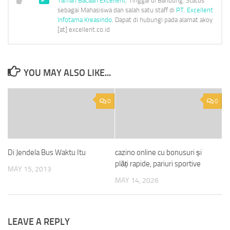
Taman Bacaan Excellent
. Tinggal di Bandung. Status
sebagai Mahasiswa dan salah satu staff di
PT. Excellent
Infotama Kreasindo
. Dapat di hubungi pada alamat akoy
[at] excellent.co.id
YOU MAY ALSO LIKE...
0
0
Di Jendela Bus Waktu Itu
cazino online cu bonusuri și
plăți rapide, pariuri sportive
MAY 15, 2013
MAY 14, 2026
LEAVE A REPLY