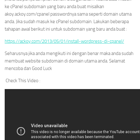
ke cPanel subdomain yang baru anda buat misalkan
akoy.ackoy.com/cpanel passwordnya sama seperti domain utama
anda. Jika sudah masuk ke cPanel subdomain. Lakukan beberapa
tahapan awal berikut ini untuk subdomain yang baru anda buat :
https://ackoy.com/2013/05/01/install-wordpress-di-cpanel/
Seharusnya jika anda mengikuti ini dengan benar maka anda sudah
membuat website subdomain di domain utama anda. Selamat
mencoba dan Good Luck
Check This Video :