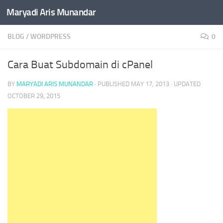
Maryadi Aris Munandar
Skip to content
BLOG
/
WORDPRESS
0
Cara Buat Subdomain di cPanel
BY
MARYADI ARIS MUNANDAR
· PUBLISHED
MAY 17, 2013
· UPDATED
OCTOBER 29, 2015