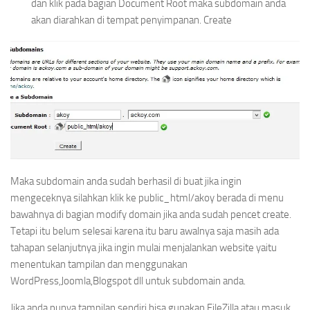
dan klik pada bagian Document Root maka subdomain anda
akan diarahkan di tempat penyimpanan. Create
Maka subdomain anda sudah berhasil di buat jika ingin
mengeceknya silahkan klik ke public_html/akoy berada di menu
bawahnya di bagian modify domain jika anda sudah pencet create.
Tetapi itu belum selesai karena itu baru awalnya saja masih ada
tahapan selanjutnya jika ingin mulai menjalankan website yaitu
menentukan tampilan dan menggunakan
WordPress,Joomla,Blogspot dll untuk subdomain anda.
Jika anda punya tampilan sendiri bisa gunakan FileZilla atau masuk