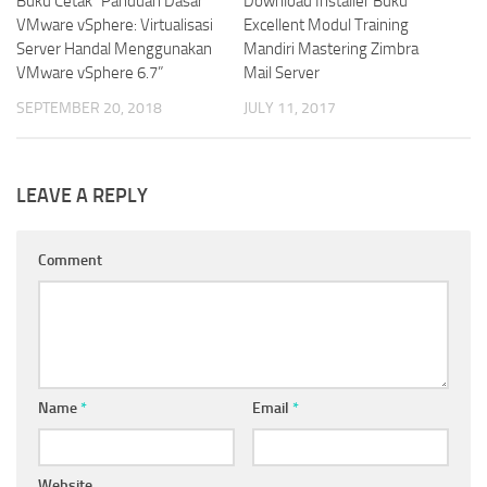
Buku Cetak “Panduan Dasar
Download Installer Buku
VMware vSphere: Virtualisasi
Excellent Modul Training
Server Handal Menggunakan
Mandiri Mastering Zimbra
VMware vSphere 6.7”
Mail Server
SEPTEMBER 20, 2018
JULY 11, 2017
LEAVE A REPLY
Comment
Name
*
Email
*
Website