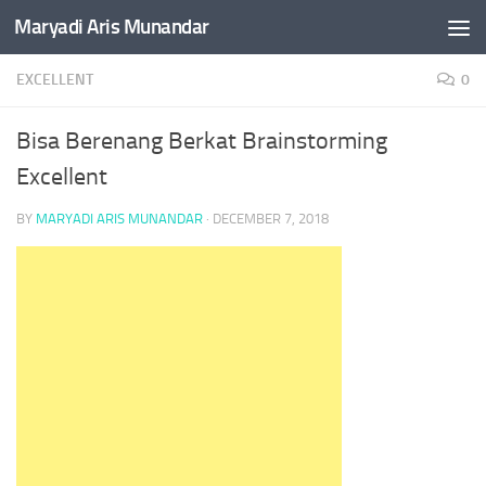
Maryadi Aris Munandar
Skip to content
EXCELLENT
0
Bisa Berenang Berkat Brainstorming
Excellent
BY
MARYADI ARIS MUNANDAR
·
DECEMBER 7, 2018