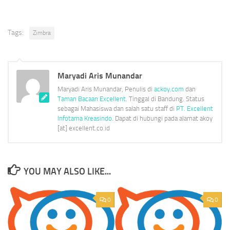
in
in
in
in
in
new
new
new
new
new
window)
window)
window)
window)
window)
Tags:
Zimbra
Maryadi Aris Munandar
Maryadi Aris Munandar, Penulis di
ackoy.com
dan
Taman Bacaan Excellent
. Tinggal di Bandung. Status
sebagai Mahasiswa dan salah satu staff di
PT. Excellent
Infotama Kreasindo
. Dapat di hubungi pada alamat akoy
[at] excellent.co.id
YOU MAY ALSO LIKE...
0
0