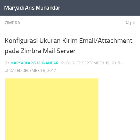
Maryadi Aris Munandar
Skip to content
ZIMBRA
0
Konfigurasi Ukuran Kirim Email/Attachment
pada Zimbra Mail Server
BY
MARYADI ARIS MUNANDAR
· PUBLISHED
SEPTEMBER 19, 2015
·
UPDATED
DECEMBER 6, 2017