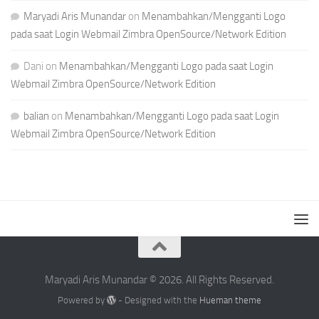
Maryadi Aris Munandar
on
Menambahkan/Mengganti Logo
pada saat Login Webmail Zimbra OpenSource/Network Edition
Dani
on
Menambahkan/Mengganti Logo pada saat Login
Webmail Zimbra OpenSource/Network Edition
balian
on
Menambahkan/Mengganti Logo pada saat Login
Webmail Zimbra OpenSource/Network Edition
Maryadi Aris Munandar © 2026. All Rights Reserved.
Powered by
- Designed with the
Hueman theme