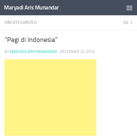
Maryadi Aris Munandar
Skip to content
UNCATEGORIZED
1
“Pagi di Indonesia”
BY
MARYADI ARIS MUNANDAR
·
DECEMBER 22, 2010