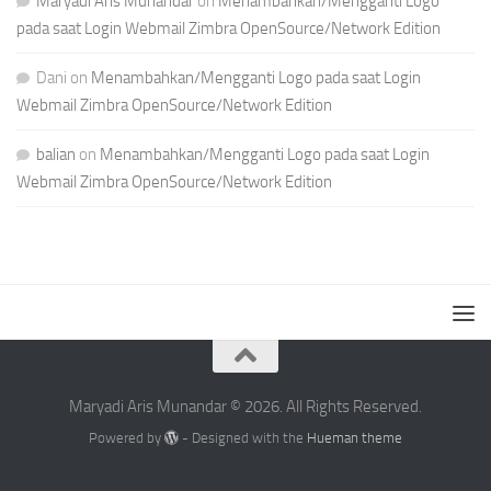
Maryadi Aris Munandar
on
Menambahkan/Mengganti Logo
pada saat Login Webmail Zimbra OpenSource/Network Edition
Dani
on
Menambahkan/Mengganti Logo pada saat Login
Webmail Zimbra OpenSource/Network Edition
balian
on
Menambahkan/Mengganti Logo pada saat Login
Webmail Zimbra OpenSource/Network Edition
Maryadi Aris Munandar © 2026. All Rights Reserved.
Powered by
- Designed with the
Hueman theme