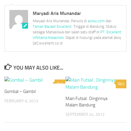
window)
window)
window)
window)
window)
Maryadi Aris Munandar
Maryadi Aris Munandar, Penulis di
ackoy.com
dan
Taman Bacaan Excellent
. Tinggal di Bandung. Status
sebagai Mahasiswa dan salah satu staff di
PT. Excellent
Infotama Kreasindo
. Dapat di hubungi pada alamat akoy
[at] excellent.co.id
YOU MAY ALSO LIKE...
0
0
Gombal – Gambil
Main Futsal : Dinginnya
FEBRUARY 6, 2013
Malam Bandung
SEPTEMBER 24, 2012