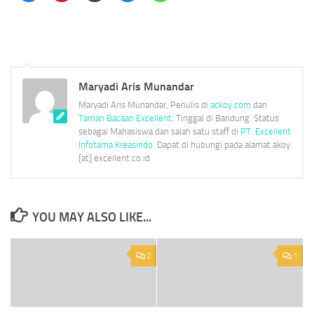
share
share
share
share
share
on
on
on
on
on
Facebook
Pinterest
Tumblr
Telegram
WhatsApp
(Opens
(Opens
(Opens
(Opens
(Opens
in
in
in
in
in
new
new
new
new
new
window)
window)
window)
window)
window)
Maryadi Aris Munandar
Maryadi Aris Munandar, Penulis di
ackoy.com
dan
Taman Bacaan Excellent
. Tinggal di Bandung. Status
sebagai Mahasiswa dan salah satu staff di
PT. Excellent
Infotama Kreasindo
. Dapat di hubungi pada alamat akoy
[at] excellent.co.id
YOU MAY ALSO LIKE...
2
1