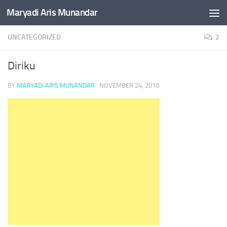
Maryadi Aris Munandar
Skip to content
UNCATEGORIZED
2
Diriku
BY
MARYADI ARIS MUNANDAR
·
NOVEMBER 24, 2010