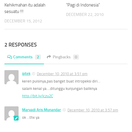
Kehikmahan itu adalah
“Pagi di Indonesia”
sesuatu !!!
DECEMBER 22, 2010
DECEMBER 15, 2012
2 RESPONSES
Comments
2
Pingbacks
0
iptek
December 10, 2010 at 3:51 pm
keren puisinya,pas banget buat intropeksi diri…
salam kenal ya….ditunggu kunjungan baliknya
http://bit.ly/iczu2C
Maryadi Aris Munandar
December 10, 2010 at 3:57 pm
ok …thx ya